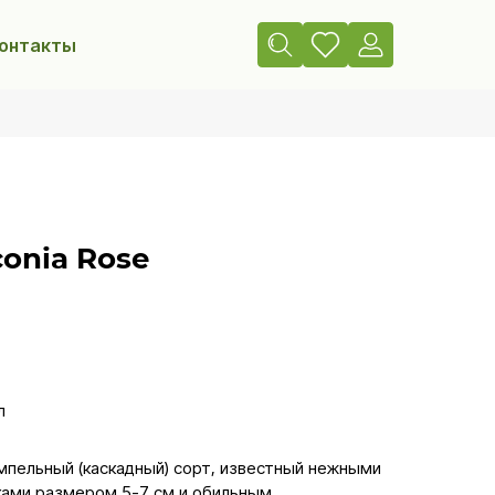
онтакты
conia Rose
л
ампельный (каскадный) сорт, известный нежными
ами размером 5-7 см и обильным