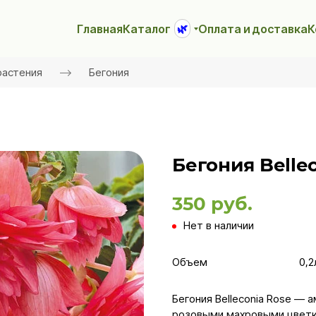
Главная
Каталог
Оплата и доставка
К
🌿
растения
Бегония
Бегония Belle
350 руб.
Нет в наличии
Объем
0,2
Бегония Belleconia Rose — 
розовыми махровыми цветк