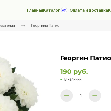
Главная
Каталог
Оплата и доставка
К
🌿
растения
Георгины Патио
Георгин Патио
190 руб.
В наличии