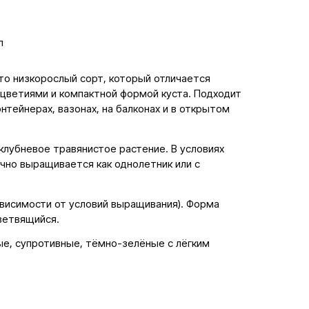
л
это низкорослый сорт, который отличается
ветиями и компактной формой куста. Подходит
онтейнерах, вазонах, на балконах и в открытом
клубневое травянистое растение. В условиях
чно выращивается как однолетник или с
ависимости от условий выращивания). Форма
ветвящийся.
ые, супротивные, тёмно-зелёные с лёгким