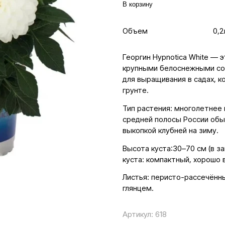
В корзину
Объем
0,2
Георгин Hypnotica White — 
крупными белоснежными соц
для выращивания в садах, к
грунте.
Тип растения: многолетнее 
средней полосы России обы
выкопкой клубней на зиму.
Высота куста:30–70 см (в з
куста: компактный, хорошо 
Листья: перисто-рассечённ
глянцем.
Артикул:
618