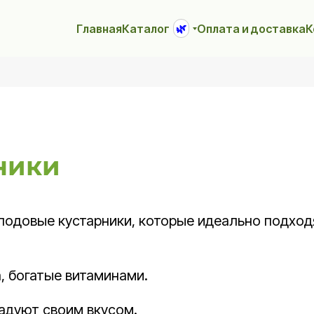
Главная
Каталог
Оплата и доставка
К
🌿
ники
одовые кустарники, которые идеально подходя
, богатые витаминами.
радуют своим вкусом.