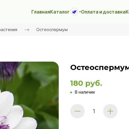
Главная
Каталог
Оплата и доставка
К
🌿
растения
Остеоспермум
Остеоспермум 
180 руб.
В наличии