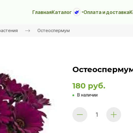
Главная
Каталог
Оплата и доставка
К
🌿
растения
Остеоспермум
Остеоспермум 
180 руб.
В наличии