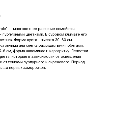
л
urple" — многолетнее растение семейства
и пурпурными цветками. В суровом климате его
етник. Форма куста - высота 30–60 см.
остоячими или слегка раскидистыми побегами.
5–6 см, форма напоминает маргаритку. Лепестки
вета, которые в зависимости от освещения
и оттенками пурпурного и сиреневого. Период
ны до первых заморозков.