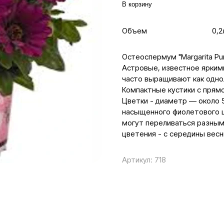
В корзину
Объем
0,2
Остеоспермум "Margarita P
Астровые, известное ярким
часто выращивают как однол
Компактные кустики с прям
Цветки - диаметр — около 
насыщенного фиолетового ц
могут переливаться разным
цветения - с середины вес
Артикул:
718